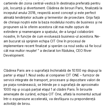
cartierele din zona central-vestică în destinația preferată pentru
job, locuință și divertisment. Clădirea de birouri Paris, finalizată la
inceputul anului 2018, respectă acest concept și este perfect
aliniată tendințelor actuale și termenilor de proiectare. Grija față
de chiriașii noștrii este la baza modelului nostru de business și ne
propunem să le oferim acestora cât mai multe opțiuni de
extindere și reamenajare a spațiului, de-a lungul colaborării
noastre, în funcție de cum evoluează business-ul acestora. Ne-
am bucurat să sprijinim echipa CIT One în procesul de
implementare recent finalizat și sperăm ca noul sediu să fie locul
cât mai multor reușite! ” a declarat Ion Rădulea, CEO River
Development.
Clădirea Paris are o suprafață închiriabilă de 10.100 mp dispuși la
parter și etajul 1. Noul sediu al companiei CIT ONE – furnizor de
servicii integrate de transport, procesare și depozitare valori de
pe piața românească, se întinde pe o suprafață de aproximativ
1000 mp și ocupă parțial etajul 1 al clădirii Paris. În birourile
amenejate de curând, echipa CIT One, aflată la momentul actual
într-o expansiune accelerată, va desfășura cu prepondereță
activități de birou.