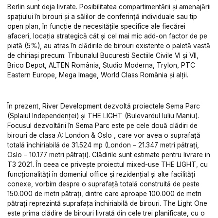
Berlin sunt deja livrate. Posibilitatea compartimentării și amenajării
spațiului în birouri și a sălilor de conferință individuale sau tip
open plan, în funcție de necesitățile specifice ale fiecărei
afaceri, locația strategică căt și cel mai mic add-on factor de pe
piată (5%), au atras în clădirile de birouri existente o paletă vastă
de chiriași precum: Tribunalul Bucuresti Sectiile Civile VI și VII,
Brico Depot, ALTEN România, Studio Moderna, Trylon, PTC
Eastern Europe, Mega Image, World Class România și alții.
În prezent, River Development dezvoltă proiectele Sema Parc
(Splaiul Independenței) și THE LIGHT (Bulevardul Iuliu Maniu).
Focusul dezvoltării în Sema Parc este pe cele două clădiri de
birouri de clasa A: London & Oslo , care vor avea o suprafață
totală închiriabilă de 31.524 mp (London – 21.347 metri pătrați,
Oslo – 10.177 metri pătrați). Clădirile sunt estimate pentru livrare in
T3 2021. În ceea ce privește proiectul mixed-use THE LIGHT, cu
funcționalități în domeniul office și rezidențial și alte facilități
conexe, vorbim despre o suprafață totală construită de peste
150.000 de metri pătrați, dintre care aproape 100.000 de metri
pătrați reprezintă suprafața închiriabilă de birouri. The Light One
este prima clădire de birouri livrată din cele trei planificate, cu o