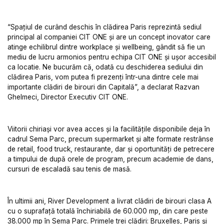
“Spațiul de curând deschis în clădirea Paris reprezintă sediul
principal al companiei CIT ONE și are un concept inovator care
atinge echilibrul dintre workplace și wellbeing, gândit să fie un
mediu de lucru armonios pentru echipa CIT ONE și ușor accesibil
ca locatie. Ne bucurăm că, odată cu deschiderea sediului din
clădirea Paris, vom putea fi prezenți într-una dintre cele mai
importante clădiri de birouri din Capitală”, a declarat Razvan
Ghelmeci, Director Executiv CIT ONE.
Viitorii chiriași vor avea acces și la facilitățile disponibile deja în
cadrul Sema Parc, precum supermarket și alte formate restrânse
de retail, food truck, restaurante, dar și oportunități de petrecere
a timpului de după orele de program, precum academie de dans,
cursuri de escaladă sau tenis de masă.
În ultimii ani, River Development a livrat clădiri de birouri clasa A
cu o suprafață totală închiriabilă de 60.000 mp, din care peste
38.000 mp în Sema Parc. Primele trei clădiri: Bruxelles, Paris și