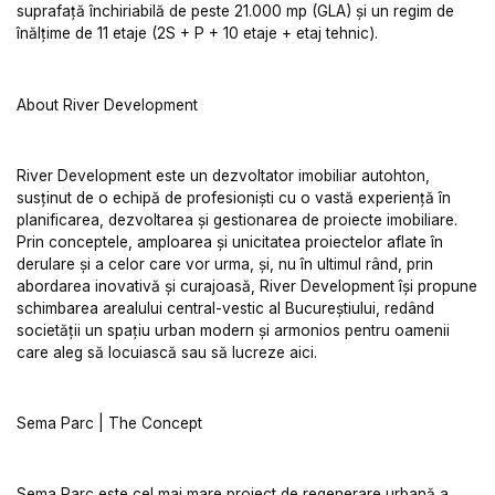
suprafață închiriabilă de peste 21.000 mp (GLA) și un regim de
înălțime de 11 etaje (2S + P + 10 etaje + etaj tehnic).
About River Development
River Development este un dezvoltator imobiliar autohton,
susținut de o echipă de profesioniști cu o vastă experiență în
planificarea, dezvoltarea și gestionarea de proiecte imobiliare.
Prin conceptele, amploarea și unicitatea proiectelor aflate în
derulare și a celor care vor urma, și, nu în ultimul rând, prin
abordarea inovativă și curajoasă, River Development își propune
schimbarea arealului central-vestic al Bucureștiului, redând
societății un spațiu urban modern și armonios pentru oamenii
care aleg să locuiască sau să lucreze aici.
Sema Parc | The Concept
Sema Parc este cel mai mare proiect de regenerare urbană a