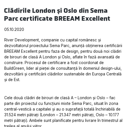
Clădirile London și Oslo din Sema
Parc certificate BREEAM Excellent
05.10.2020
River Development, companie cu capital românesc și
dezvoltatorul proiectului Sema Parc, anunță obținerea certificării
BREEAM Excellent pentru faza de design, pentru două noi clădiri
de birouri de clasă A London și Oslo, aflate în fază avansată de
construire. Procesul de certificare a fost coordonat de
BuildGreen, lider al pieței de consultanță în domeniul design-ului,
dezvoltării și certificării clădirilor sustenabile din Europa Centrală
și de Est.
Cele două clădiri de birouri de clasă A – London și Oslo – fac
parte din proiectul cu funcțiuni mixte Sema Parc, situat în zona
central-vestică a capitalei și au o suprafață totală închiriabilă de
31.524 metri pătrați (London – 21.347 metri pătrați, Oslo – 10.177
metri pătrați). Ambele sunt planificate pentru livrare în trimestrul al
treilea al anului viitor.