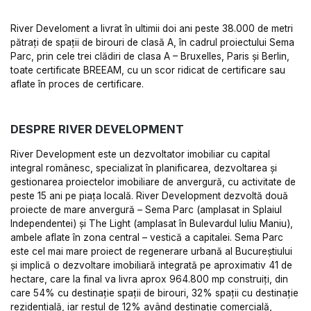
River Develoment a livrat în ultimii doi ani peste 38.000 de metri
pătrați de spații de birouri de clasă A, în cadrul proiectului Sema
Parc, prin cele trei clădiri de clasa A – Bruxelles, Paris și Berlin,
toate certificate BREEAM, cu un scor ridicat de certificare sau
aflate în proces de certificare.
DESPRE RIVER DEVELOPMENT
River Development este un dezvoltator imobiliar cu capital
integral românesc, specializat în planificarea, dezvoltarea și
gestionarea proiectelor imobiliare de anvergură, cu activitate de
peste 15 ani pe piața locală. River Development dezvoltă două
proiecte de mare anvergură – Sema Parc (amplasat in Splaiul
Independentei) și The Light (amplasat în Bulevardul Iuliu Maniu),
ambele aflate în zona central – vestică a capitalei. Sema Parc
este cel mai mare proiect de regenerare urbană al Bucureștiului
și implică o dezvoltare imobiliară integrată pe aproximativ 41 de
hectare, care la final va livra aprox 964.800 mp construiţi, din
care 54% cu destinație spații de birouri, 32% spații cu destinație
rezidentială, iar restul de 12% având destinație comercială,