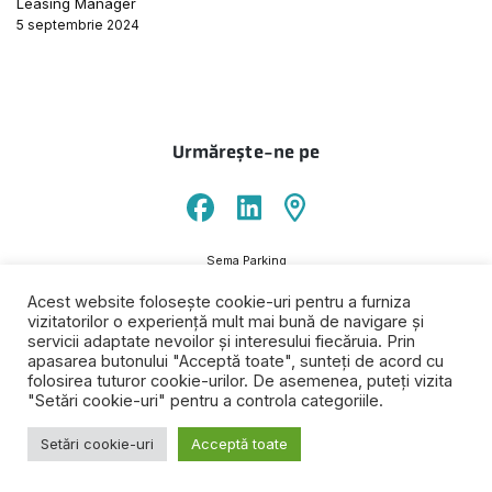
Leasing Manager
5 septembrie 2024
Urmărește-ne pe
Sema Parking
ANPC
Termeni
Politică de
Politică
Informare
Acest website folosește cookie-uri pentru a furniza
și
confidențialitate
de
prelucrare date
vizitatorilor o experiență mult mai bună de navigare și
condiții
cookie-
personale
servicii adaptate nevoilor și interesului fiecăruia. Prin
uri
apasarea butonului "Acceptă toate", sunteți de acord cu
folosirea tuturor cookie-urilor. De asemenea, puteți vizita
Copyright © 2026 Sema Parc S.A. Toate drepturile rezervate.
"Setări cookie-uri" pentru a controla categoriile.
Setări cookie-uri
Acceptă toate