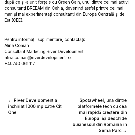
după ce și-a unit forțele cu Green Gain, unul dintre cei mai activi
consultanți BREEAM din Cehia, devenind astfel printre cei mai
mari și mai experimentați consultanți din Europa Centrală și de
Est (CEE).
Pentru informații suplimentare, contactați:
Alina Coman
Consultant Marketing River Development
alina.coman@riverdevelopment.ro
+40740 061 117
Navigare
River Development a
Spotawheel, una dintre
închiriat 1000 mp către Cit
platformele tech cu cea
în
One
mai rapidă creștere din
Europa, își deschide
articole
businessul din România în
Sema Parc