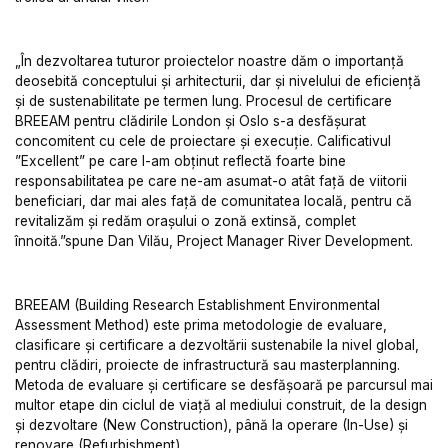
„În dezvoltarea tuturor proiectelor noastre dăm o importanță
deosebită conceptului și arhitecturii, dar și nivelului de eficiență
și de sustenabilitate pe termen lung. Procesul de certificare
BREEAM pentru clădirile London și Oslo s-a desfășurat
concomitent cu cele de proiectare și execuție. Calificativul
”Excellent” pe care l-am obținut reflectă foarte bine
responsabilitatea pe care ne-am asumat-o atât față de viitorii
beneficiari, dar mai ales față de comunitatea locală, pentru că
revitalizăm și redăm orașului o zonă extinsă, complet
înnoită.”spune Dan Vilău, Project Manager River Development.
BREEAM (Building Research Establishment Environmental
Assessment Method) este prima metodologie de evaluare,
clasificare și certificare a dezvoltării sustenabile la nivel global,
pentru clădiri, proiecte de infrastructură sau masterplanning.
Metoda de evaluare și certificare se desfășoară pe parcursul mai
multor etape din ciclul de viață al mediului construit, de la design
și dezvoltare (New Construction), până la operare (In-Use) și
renovare (Refurbishment).