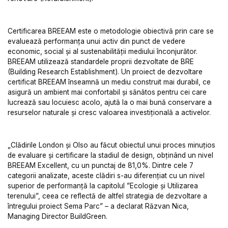
Certificarea BREEAM este o metodologie obiectivă prin care se
evaluează performanța unui activ din punct de vedere
economic, social și al sustenabilității mediului înconjurător.
BREEAM utilizează standardele proprii dezvoltate de BRE
(Building Research Establishment). Un proiect de dezvoltare
certificat BREEAM înseamnă un mediu construit mai durabil, ce
asigură un ambient mai confortabil și sănătos pentru cei care
lucrează sau locuiesc acolo, ajută la o mai bună conservare a
resurselor naturale și cresc valoarea investițională a activelor.
„Clădirile London și Olso au făcut obiectul unui proces minuțios
de evaluare și certificare la stadiul de design, obținând un nivel
BREEAM Excellent, cu un punctaj de 81,0%. Dintre cele 7
categorii analizate, aceste clădiri s-au diferențiat cu un nivel
superior de performanță la capitolul ”Ecologie și Utilizarea
terenului”, ceea ce reflectă de altfel strategia de dezvoltare a
întregului proiect Sema Parc” – a declarat Răzvan Nica,
Managing Director BuildGreen.