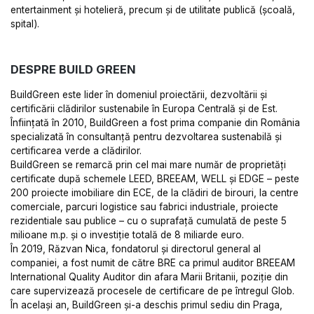
entertainment și hotelieră, precum și de utilitate publică (școală,
spital).
DESPRE BUILD GREEN
BuildGreen este lider în domeniul proiectării, dezvoltării și
certificării clădirilor sustenabile în Europa Centrală și de Est.
Înființată în 2010, BuildGreen a fost prima companie din România
specializată în consultanță pentru dezvoltarea sustenabilă și
certificarea verde a clădirilor.
BuildGreen se remarcă prin cel mai mare număr de proprietăți
certificate după schemele LEED, BREEAM, WELL și EDGE – peste
200 proiecte imobiliare din ECE, de la clădiri de birouri, la centre
comerciale, parcuri logistice sau fabrici industriale, proiecte
rezidentiale sau publice – cu o suprafață cumulată de peste 5
milioane m.p. și o investiție totală de 8 miliarde euro.
În 2019, Răzvan Nica, fondatorul și directorul general al
companiei, a fost numit de către BRE ca primul auditor BREEAM
International Quality Auditor din afara Marii Britanii, poziție din
care supervizează procesele de certificare de pe întregul Glob.
În același an, BuildGreen și-a deschis primul sediu din Praga,