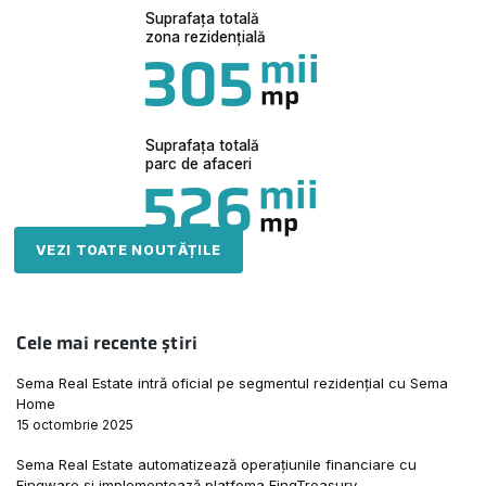
Suprafața totală
zona rezidențială
mii
305
mp
Suprafața totală
parc de afaceri
mii
526
mp
VEZI TOATE NOUTĂȚILE
Cele mai recente știri
Sema Real Estate intră oficial pe segmentul rezidențial cu Sema
Home
15 octombrie 2025
Sema Real Estate automatizează operațiunile financiare cu
Finqware și implementează platfoma FinqTreasury