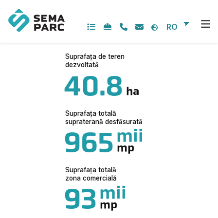
Skip
to
content
RO
Suprafața de teren
dezvoltată
40.8
ha
Suprafața totală
supraterană desfăsurată
mii
965
mp
Suprafața totală
zona comercială
mii
93
mp